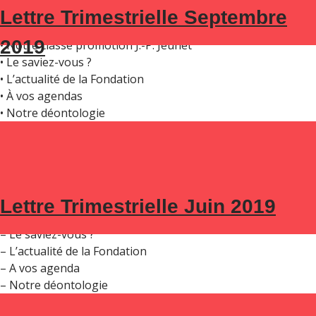
Dans ce numéro :
Lettre Trimestrielle Septembre
• Édito du Président
2019
• Notre classe promotion J.-P. Jeunet
• Le saviez-vous ?
• L’actualité de la Fondation
• À vos agendas
• Notre déontologie
Dans ce numéro:
Lettre Trimestrielle Juin 2019
– Edito par Salim Naroun
– Le saviez-vous ?
– L’actualité de la Fondation
– A vos agenda
– Notre déontologie