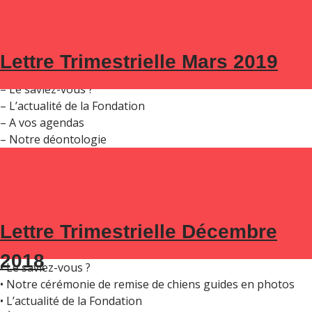
Dans ce numéro:
Lettre Trimestrielle Mars 2019
– Edito de Florent Sanson
– Le saviez-vous ?
– L’actualité de la Fondation
– A vos agendas
– Notre déontologie
DANS CE NUMÉRO :
Lettre Trimestrielle Décembre
• Édito par Frédéric Gaillanne
2018
• Le saviez-vous ?
• Notre cérémonie de remise de chiens guides en photos
• L’actualité de la Fondation