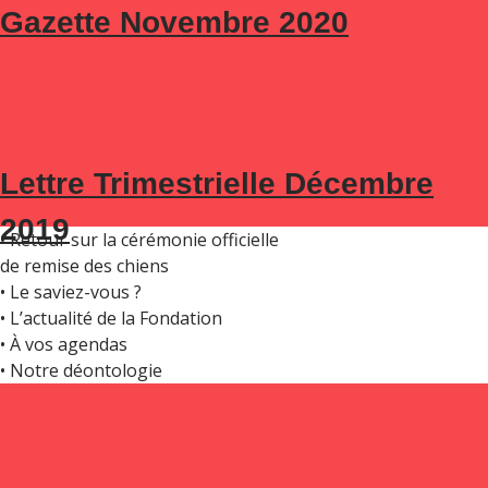
Retrouvez ce mois ci l’actualité de la Fondation Frédéric
Gazette Novembre 2020
ARCHIVES :
NEWSLETTER
SOUTENEZ-NOUS
Gaillanne pour le mois de Novembre 2020
DANS CE NUMÉRO :
Lettre Trimestrielle Décembre
• Édito du Président
2019
• Retour sur la cérémonie officielle
de remise des chiens
• Le saviez-vous ?
• L’actualité de la Fondation
• À vos agendas
• Notre déontologie