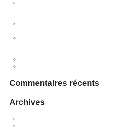
Vivez une expérience gastronomique
exceptionnelle à Avignon au profit de la Fondation
Frédéric Gaillanne !
Rendez-vous aux Journées Portes Ouvertes les 27
et 28 septembre 2025 !
En novembre, vivez une expérience gastronomique
exceptionnelle à Avignon au profit des chiens
guides pour les enfants aveugles !
A la rencontre de The Blind
Virbac France soutient la Fondation Frédéric
Gaillanne !
Commentaires récents
Archives
novembre 2025
juillet 2025