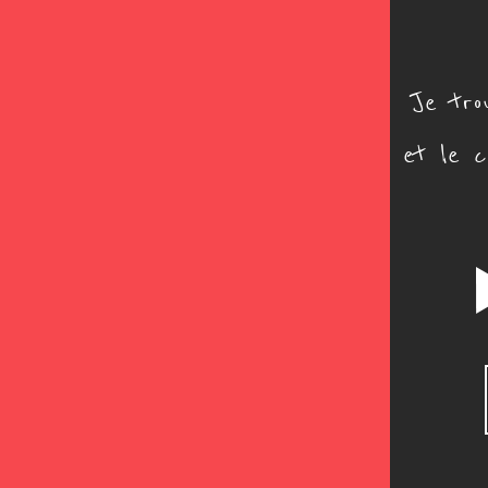
Je tro
et le c