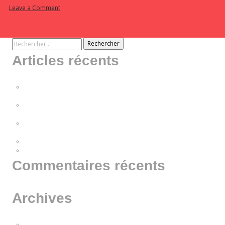
on
Leave a Comment
Duck
Race
Tarbes
Rechercher :
Articles récents
Vivez une expérience gastronomique exceptionnelle à Avignon au
profit de la Fondation Frédéric Gaillanne !
Rendez-vous aux Journées Portes Ouvertes les 27 et 28 septembre
2025 !
En novembre, vivez une expérience gastronomique exceptionnelle à
Avignon au profit des chiens guides pour les enfants aveugles !
A la rencontre de The Blind
Virbac France soutient la Fondation Frédéric Gaillanne !
Commentaires récents
Archives
novembre 2025