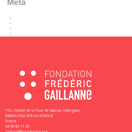
Méta
Connexion
Flux des publications
Flux des commentaires
Site de WordPress-FR
150, chemin de la Tour de Sabran, Velorgues
84800 L’ISLE-SUR-LA-SORGUE
France
04 90 85 11 05
contact@fondationfg.org