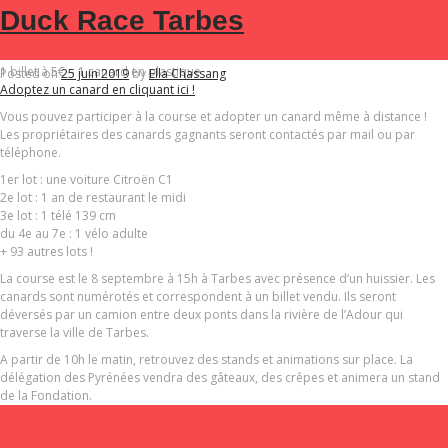
Adoptez un canard et tentez de remporter de nombreux lots en soutenant la
MOIS :
JUIN 2019
Duck Race Tarbes
SOUTENEZ-NOUS
Fondation Frédéric Gaillanne qui éduque et offre des chiens guides à de
jeunes déficients visuels.
1 billet à 5€ = 1 canard en plastique
Posted on
25 juin 2019
by
Ella Chassang
Adoptez un canard en cliquant ici !
Vous pouvez participer à la course et adopter un canard même à distance !
Les propriétaires des canards gagnants seront contactés par mail ou par
téléphone.
1er lot : une voiture Citroën C1
2e lot : 1 an de restaurant le midi
3e lot : 1 télé 139 cm
du 4e au 7e : 1 vélo adulte
+ 93 autres lots !
La course est le 8 septembre à 15h à Tarbes avec présence d’un huissier. Les
canards sont numérotés et correspondent à un billet vendu. Ils seront
déversés par un camion entre deux ponts dans la rivière de l’Adour qui
traverse la ville de Tarbes.
A partir de 10h le matin, retrouvez des stands et animations sur place. La
délégation des Pyrénées vendra des gâteaux, des crêpes et animera un stand
de la Fondation.