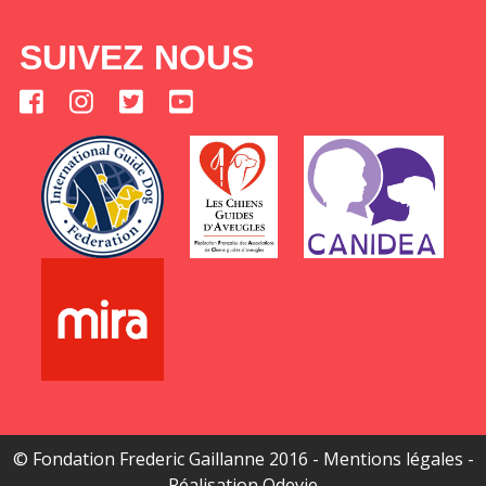
SUIVEZ NOUS
© Fondation Frederic Gaillanne 2016 -
Mentions légales
-
Réalisation
Odevie