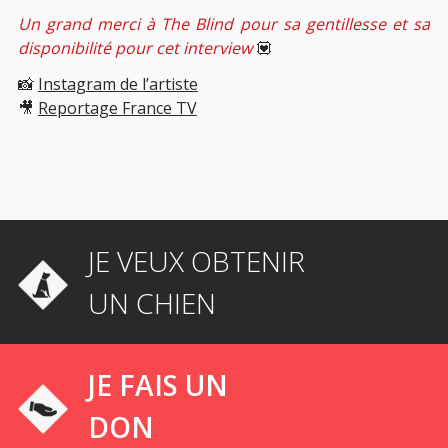
Un grand merci à The Blind pour sa gentillesse et sa
disponibilité pour cet interview
💟
📸
Instagram de l’artiste
🎥
Reportage France TV
JE VEUX OBTENIR
UN CHIEN
JE FAIS UN
DON