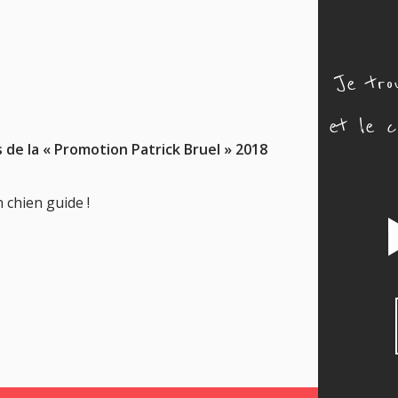
Je tro
et le c
 de la « Promotion Patrick Bruel » 2018
 chien guide !