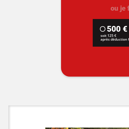
ou je
500 €
soit 125 €
après déduction f