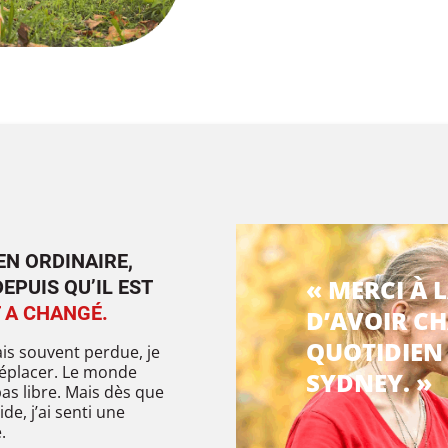
EN ORDINAIRE,
« MERCI À 
EPUIS QU’IL EST
 A CHANGÉ.
D’AVOIR C
QUOTIDIEN
ais souvent perdue, je
éplacer. Le monde
SYDNEY. »
 pas libre. Mais dès que
e, j’ai senti une
.