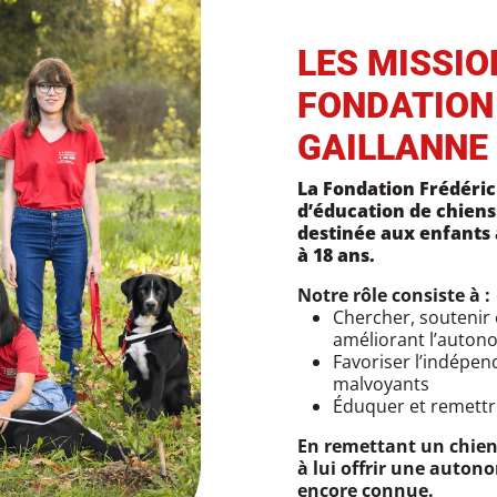
LES MISSIO
FONDATION
GAILLANNE
La Fondation Frédéric 
d’éducation de chien
destinée aux enfants 
à 18 ans.
Notre rôle consiste à :
Chercher, soutenir
améliorant l’autono
Favoriser l’indépen
malvoyants
Éduquer et remettr
En remettant un chien
à lui offrir une autono
encore connue.