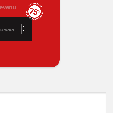
revenu
€