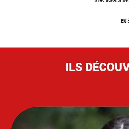
avec autonomie, 
Et
ILS DÉCOU