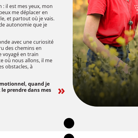
n : il est mes yeux, mon
e peux me déplacer en
le, et partout où je vais.
de autonomie que je
onde avec une curiosité
ru des chemins en
e voyagé en train
e où nous allons, il me
es obstacles, à
émotionnel, quand je
»
x le prendre dans mes