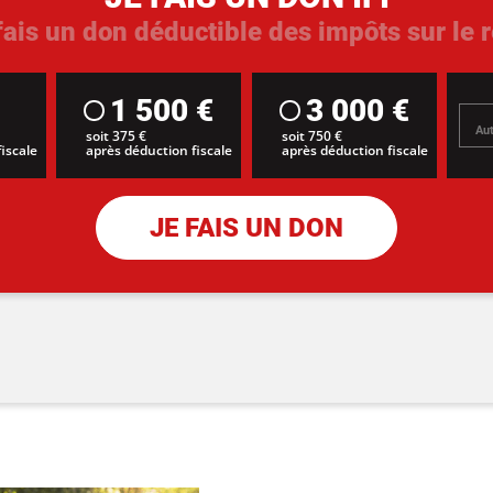
 fais un don déductible des impôts sur le 
1 500 €
3 000 €
soit 375 €
soit 750 €
iscale
après déduction fiscale
après déduction fiscale
JE FAIS UN DON