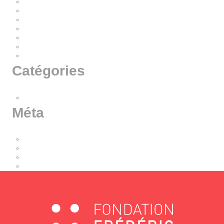
septembre 2019
juin 2019
avril 2019
février 2019
janvier 2019
novembre 2018
septembre 2018
Catégories
Non classé
Méta
Connexion
Flux des publications
Flux des commentaires
Site de WordPress-FR