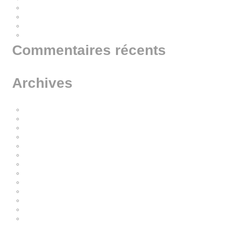
»
Rendez-vous aux Journées Portes Ouvertes les 27 et 28 septembre 202
En novembre, vivez une expérience gastronomique exceptionnelle à Avi
A la rencontre de The Blind
Virbac France soutient la Fondation Frédéric Gaillanne !
Commentaires récents
Archives
novembre 2025
juillet 2025
octobre 2023
mars 2022
février 2022
janvier 2022
octobre 2021
septembre 2021
février 2021
janvier 2021
décembre 2020
octobre 2020
janvier 2020