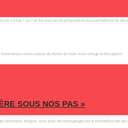
 2 juin 2019, une fête de l’auto moto vintage & d’exception.
s balades sur les routes pittoresques du Luberon, au milieu de ses vignes, de s
, un village perché ou le mythique Mont Ventoux .
il y en a trois), 1 ou 2 arrêts vous seront proposés et vous permettront de déco
u d’animations variées autour du thème de l’auto moto vintage & d’exception.
 photos des jeunes bénéficiaires de la Fondation Frédéric Gaillanne et de leur
ÈRE SOUS NOS PAS »
r-la-Sorgue, Quadrifolio, emballages Guillaumont et Sylvestre Matériaux, cette ex
ges d’émotion, d’espoir, mais aussi des témoignages sur le merveilleux lien qui s