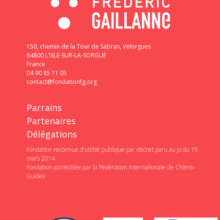
150, chemin de la Tour de Sabran, Velorgues
84800 L’ISLE-SUR-LA-SORGUE
France
04 90 85 11 05
contact@fondationfg.org
Parrains
Partenaires
Délégations
Fondation reconnue d’utilité publique par décret paru au jo du 19
mars 2014
Fondation accréditée par la Fédération Internationale de Chiens-
Guides