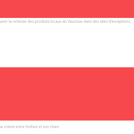
SOUTENEZ-NOUS
es champs de lavandes et de ses cerisiers.
uvrir la richesse des produits locaux du Vaucluse dans des sites d’exceptions.
 chien guide des promotions 2017 et 2018.
position invite à découvrir 17 photographies installés dans les rues de L’Isle-
e créent entre l’enfant et son chien.