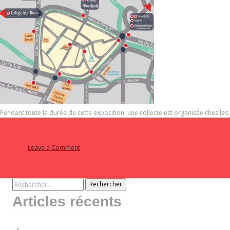
Pendant toute la durée de cette exposition, une collecte est organisée chez les
on
Leave a Comment
EXPOSITION
PHOTOS
«
Rechercher :
LA
LUMIÈRE
Articles récents
SOUS
NOS
PAS
Vivez une expérience gastronomique exceptionnelle à Avignon au profit