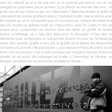
amis du collectif, je lui ai dit que non ça ne pourrait pas être le cas car les
aveugles ne pourraient pas en profiter. J’y ai réfléchi en rentrant chez moi… et
je me suis dit que c’était ce que moi j’allais faire. C’était improbable et drôle, le
contrepied de tous les graffeurs réunis ! L’alphabet braille crée un silence pour
les voyants qui ne le connaissent pas, et c’est aussi une critique des white box
(aka les musées et galeries d’art) où il faut parfois avoir les codes et clés de
lecture pour comprendre les œuvres d’art des élites. Le graffiti en braille
amène à l’échange car il faut être deux pour le décrypter. Il faut faire la
démarche pour comprendre et cela permet d’ouvrir les yeux sur le handicap
visuel. Mon premier graffiti a donc été un graffiti sur le Musée des Beaux-Arts
de Nantes où j’ai écrit « Ne pas toucher », puis ensuite le Palais de Justice où j’ai
écrit « Pas vu, pas pris ». Par la suite j’ai beaucoup voyagé en Europe et dans le
monde où j’ai porté des messages en braille à Tchernobyl en Ukraine, au
Sénégal, aux Etats-Unis ou encore au Lac Baïkal en Russie.