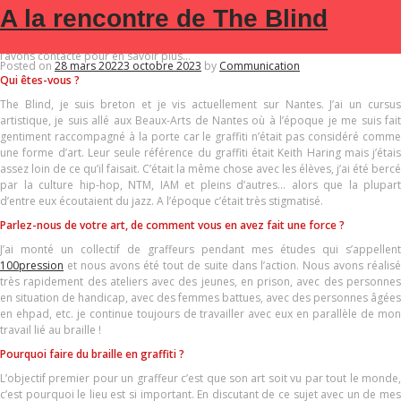
Nous avons entendu parler de The Blind il y a peu via un reportage réalisé par
MOIS :
MARS 2022
A la rencontre de The Blind
SOUTENEZ-NOUS
le média digital
Brut
. Par ces images, nous avons ressenti la passion émanait
de l’artiste mais aussi le lien qu’il souhaitait créer à travers ses œuvres. Nous
l’avons contacté pour en savoir plus…
Posted on
28 mars 2022
3 octobre 2023
by
Communication
Qui êtes-vous ?
The Blind, je suis breton et je vis actuellement sur Nantes. J’ai un cursus
artistique, je suis allé aux Beaux-Arts de Nantes où à l’époque je me suis fait
gentiment raccompagné à la porte car le graffiti n’était pas considéré comme
une forme d’art. Leur seule référence du graffiti était Keith Haring mais j’étais
assez loin de ce qu’il faisait. C’était la même chose avec les élèves, j’ai été bercé
par la culture hip-hop, NTM, IAM et pleins d’autres… alors que la plupart
d’entre eux écoutaient du jazz. A l’époque c’était très stigmatisé.
Parlez-nous de votre art, de comment vous en avez fait une force ?
J’ai monté un collectif de graffeurs pendant mes études qui s’appellent
100pression
et nous avons été tout de suite dans l’action. Nous avons réalisé
très rapidement des ateliers avec des jeunes, en prison, avec des personnes
en situation de handicap, avec des femmes battues, avec des personnes âgées
en ehpad, etc. je continue toujours de travailler avec eux en parallèle de mon
travail lié au braille !
Pourquoi faire du braille en graffiti ?
L’objectif premier pour un graffeur c’est que son art soit vu par tout le monde,
c’est pourquoi le lieu est si important. En discutant de ce sujet avec un de mes