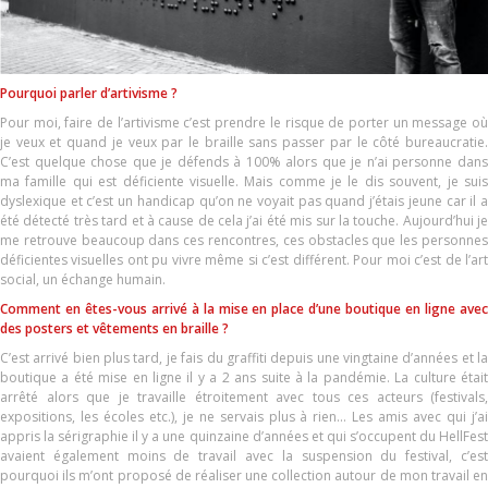
Pourquoi parler d’artivisme ?
Pour moi, faire de l’artivisme c’est prendre le risque de porter un message où
je veux et quand je veux par le braille sans passer par le côté bureaucratie.
C’est quelque chose que je défends à 100% alors que je n’ai personne dans
ma famille qui est déficiente visuelle. Mais comme je le dis souvent, je suis
dyslexique et c’est un handicap qu’on ne voyait pas quand j’étais jeune car il a
été détecté très tard et à cause de cela j’ai été mis sur la touche. Aujourd’hui je
me retrouve beaucoup dans ces rencontres, ces obstacles que les personnes
déficientes visuelles ont pu vivre même si c’est différent. Pour moi c’est de l’art
social, un échange humain.
Comment en êtes-vous arrivé à la mise en place d’une boutique en ligne avec
des posters et vêtements en braille ?
C’est arrivé bien plus tard, je fais du graffiti depuis une vingtaine d’années et la
boutique a été mise en ligne il y a 2 ans suite à la pandémie. La culture était
arrêté alors que je travaille étroitement avec tous ces acteurs (festivals,
expositions, les écoles etc.), je ne servais plus à rien… Les amis avec qui j’ai
appris la sérigraphie il y a une quinzaine d’années et qui s’occupent du HellFest
avaient également moins de travail avec la suspension du festival, c’est
pourquoi ils m’ont proposé de réaliser une collection autour de mon travail en