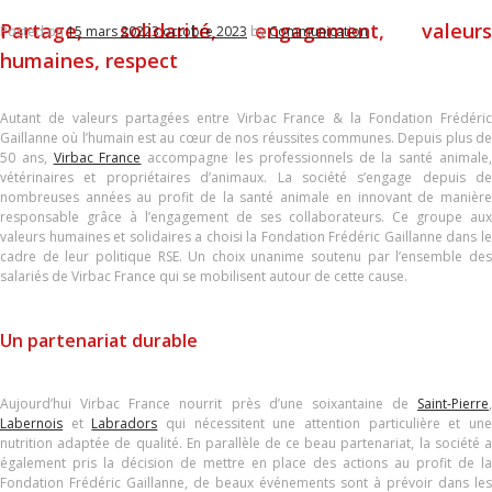
Partage, solidarité, engagement, valeurs
Posted on
15 mars 2022
3 octobre 2023
by
Communication
humaines, respect
Autant de valeurs partagées entre Virbac France & la Fondation Frédéric
Gaillanne où l’humain est au cœur de nos réussites communes. Depuis plus de
50 ans,
Virbac France
accompagne les professionnels de la santé animale
vétérinaires et propriétaires d’animaux. La société s’engage depuis de
nombreuses années au profit de la santé animale en innovant de manière
responsable grâce à l’engagement de ses collaborateurs. Ce groupe aux
valeurs humaines et solidaires a choisi la Fondation Frédéric Gaillanne dans le
cadre de leur politique RSE. Un choix unanime soutenu par l’ensemble des
salariés de Virbac France qui se mobilisent autour de cette cause.
Un partenariat durable
Aujourd’hui Virbac France nourrit près d’une soixantaine de
Saint-Pierre
,
Labernois
et
Labradors
qui nécessitent une attention particulière et un
nutrition adaptée de qualité. En parallèle de ce beau partenariat, la société a
également pris la décision de mettre en place des actions au profit de la
Fondation Frédéric Gaillanne, de beaux événements sont à prévoir dans les