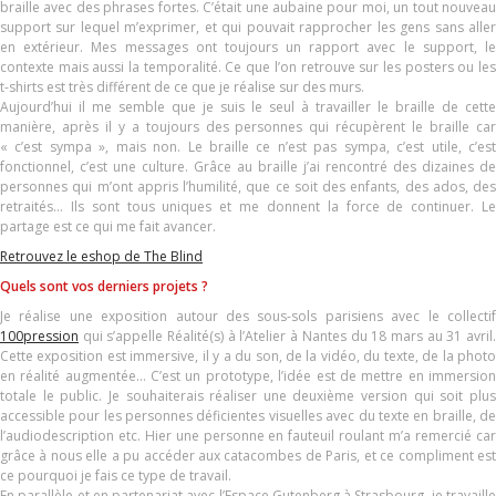
braille avec des phrases fortes. C’était une aubaine pour moi, un tout nouveau
support sur lequel m’exprimer, et qui pouvait rapprocher les gens sans aller
en extérieur. Mes messages ont toujours un rapport avec le support, le
contexte mais aussi la temporalité. Ce que l’on retrouve sur les posters ou les
t-shirts est très différent de ce que je réalise sur des murs.
Aujourd’hui il me semble que je suis le seul à travailler le braille de cette
manière, après il y a toujours des personnes qui récupèrent le braille car
« c’est sympa », mais non. Le braille ce n’est pas sympa, c’est utile, c’est
fonctionnel, c’est une culture. Grâce au braille j’ai rencontré des dizaines de
personnes qui m’ont appris l’humilité, que ce soit des enfants, des ados, des
retraités… Ils sont tous uniques et me donnent la force de continuer. Le
partage est ce qui me fait avancer.
Retrouvez le eshop de The Blind
Quels sont vos derniers projets ?
Je réalise une exposition autour des sous-sols parisiens avec le collectif
100pression
qui s’appelle Réalité(s) à l’Atelier à Nantes du 18 mars au 31 avril.
Cette exposition est immersive, il y a du son, de la vidéo, du texte, de la photo
en réalité augmentée… C’est un prototype, l’idée est de mettre en immersion
totale le public. Je souhaiterais réaliser une deuxième version qui soit plus
accessible pour les personnes déficientes visuelles avec du texte en braille, de
l’audiodescription etc. Hier une personne en fauteuil roulant m’a remercié car
grâce à nous elle a pu accéder aux catacombes de Paris, et ce compliment est
ce pourquoi je fais ce type de travail.
En parallèle et en partenariat avec l’Espace Gutenberg à Strasbourg, je travaille