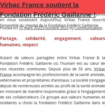
En 2021,
Virbac France
, filiale française du groupe
Virbac France soutient la
ÉTIQUETTE :
CROQUETTES
SOUTENEZ-NOUS
international Virbac, a pris la décision de s’investir au profit
Fondation Frédéric Gaillanne !
des chiens guides pour les enfants aveugles et malvoyants
en nous soutenant. Aujourd’hui, Virbac France nourrit
l’ensemble du cheptel de la Fondation Frédéric Gaillanne.
Posted on
15 mars 2022
3 octobre 2023
by
Communication
Partage, solidarité, engagement, valeurs
humaines, respect
Autant de valeurs partagées entre Virbac France & la
Fondation Frédéric Gaillanne où l’humain est au cœur de
nos réussites communes. Depuis plus de 50 ans,
Virbac
France
accompagne les professionnels de la santé animale,
vétérinaires et propriétaires d’animaux. La société s’engage
depuis de nombreuses années au profit de la santé animale
en innovant de manière responsable grâce à l’engagement
de ses collaborateurs. Ce groupe aux valeurs humaines et
solidaires a choisi la Fondation Frédéric Gaillanne dans le