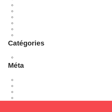
juin 2019
avril 2019
février 2019
janvier 2019
novembre 2018
septembre 2018
Catégories
Non classé
Méta
Connexion
Flux des publications
Flux des commentaires
Site de WordPress-FR