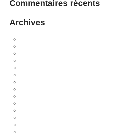
Commentaires récents
Archives
novembre 2025
juillet 2025
octobre 2023
mars 2022
février 2022
janvier 2022
octobre 2021
septembre 2021
février 2021
janvier 2021
décembre 2020
octobre 2020
janvier 2020
septembre 2019