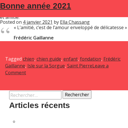
Toute l’équipe de la Fondation Frédéric Gaillanne vous
Bonne année 2021
ÉTIQUETTE :
FONDATION
SOUTENEZ-NOUS
souhaite d’aller de l’avant avec solidarité, fraternité amour
et amitié.
Posted on
4 janvier 2021
by
Ella Chassang
« L’amitié, c’est de l’amour enveloppé de délicatesse »
Frédéric Gaillanne
Tagged
chien
,
chien guide
,
enfant
,
fondation
,
Frédéric
Gaillanne
,
Isle sur la Sorgue
,
Saint Pierre
Leave a
on
Comment
Bonne
année
2021
Rechercher :
Articles récents
Vivez une expérience gastronomique