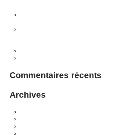
exceptionnelle à Avignon au profit de la Fondation
Frédéric Gaillanne !
Rendez-vous aux Journées Portes Ouvertes les 27
et 28 septembre 2025 !
En novembre, vivez une expérience gastronomique
exceptionnelle à Avignon au profit des chiens
guides pour les enfants aveugles !
A la rencontre de The Blind
Virbac France soutient la Fondation Frédéric
Gaillanne !
Commentaires récents
Archives
novembre 2025
juillet 2025
octobre 2023
mars 2022